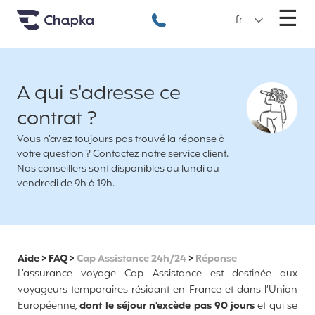
Chapka Assurances Voyages
Aller directement au contenu
M
☰
+33 1 74 85 50 50
fr
A qui s'adresse ce
contrat ?
Vous n’avez toujours pas trouvé la réponse à
votre question ? Contactez notre service client.
Nos conseillers sont disponibles du lundi au
vendredi de 9h à 19h.
Aide
>
FAQ
>
Cap Assistance 24h/24
>
Réponse
L’assurance voyage Cap Assistance est destinée aux
voyageurs temporaires résidant en France et dans l’Union
Européenne,
dont le séjour n’excède pas 90 jours
et qui se