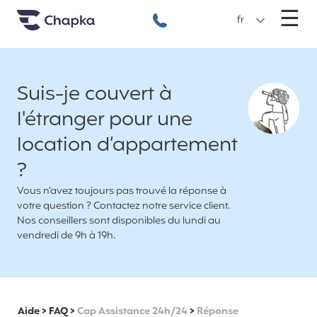
Chapka Assurances Voyages
Aller directement au contenu
M
☰
+33 1 74 85 50 50
fr
Suis-je couvert à
l'étranger pour une
location d’appartement
?
Vous n’avez toujours pas trouvé la réponse à
votre question ? Contactez notre service client.
Nos conseillers sont disponibles du lundi au
vendredi de 9h à 19h.
Aide
>
FAQ
>
Cap Assistance 24h/24
>
Réponse