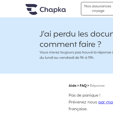
Chapka Assurances Voyages
Aller directement au contenu
Nos assurances
voyage
J'ai perdu les docu
comment faire ?
Vous n’avez toujours pas trouvé la réponse à 
du lundi au vendredi de 9h à 19h.
Aide
>
FAQ
>
Réponse
Pas de panique !
Prévenez nous
par mai
française.