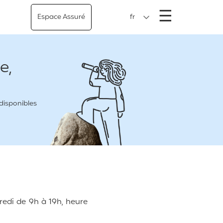
Menu
☰
Espace Assuré
fr
e,
 disponibles
edi de 9h à 19h, heure