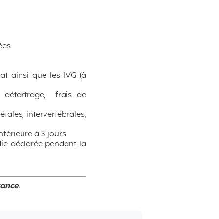
dées
at ainsi que les IVG (à
, détartrage, frais de
étales, intervertébrales,
nférieure à 3 jours
adie déclarée pendant la
rance
.