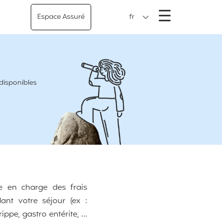
Menu
☰
Espace Assuré
fr
 disponibles
se en charge des frais
ant votre séjour (ex :
ippe, gastro entérite, …