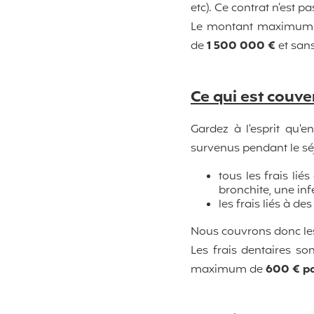
etc). Ce contrat n’est p
Le montant maximum su
de
1 500 000 €
et sans
Ce qui est couver
Gardez à l'esprit qu'e
survenus pendant le sé
tous les frais li
bronchite, une inf
les frais liés à de
Nous couvrons donc les
Les frais dentaires so
maximum de
600 € pa