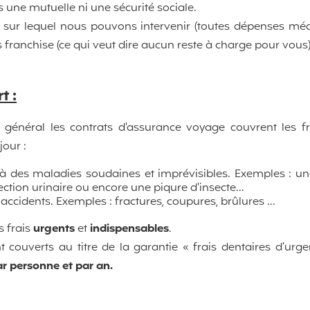
as une mutuelle ni une sécurité sociale.
r lequel nous pouvons intervenir (toutes dépenses méd
 franchise (ce qui veut dire aucun reste à charge pour vous
t :
n général les contrats d'assurance voyage couvrent les f
jour :
és à des maladies soudaines et imprévisibles. Exemples : un
ection urinaire ou encore une piqure d'insecte...
s accidents. Exemples : fractures, coupures, brûlures ...
 frais
urgents
et
indispensables
.
nt couverts au titre de la garantie « frais dentaires d’ur
r personne et par an.