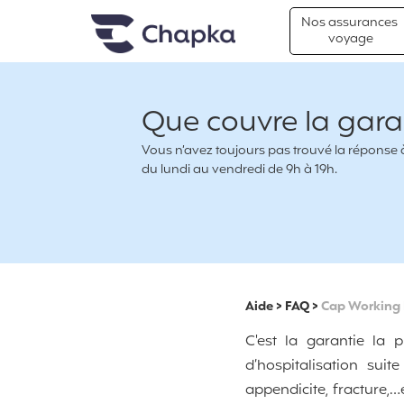
Chapka Assurances Voyages
Aller directement au contenu
Nos assurances
voyage
Que couvre la gara
Vous n’avez toujours pas trouvé la réponse à 
du lundi au vendredi de 9h à 19h.
Aide
>
FAQ
>
Cap Working 
C'est la garantie la 
d’hospitalisation sui
appendicite, fracture,…