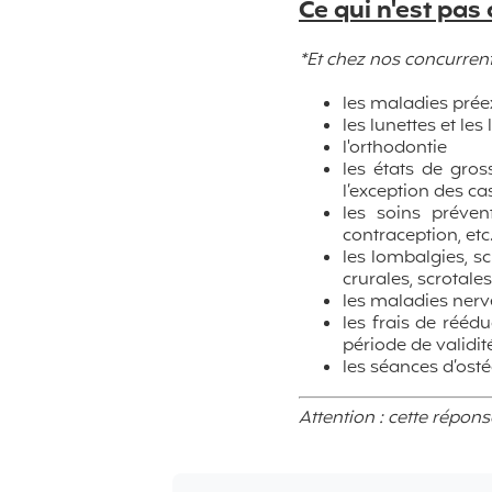
Ce qui n'est pas
*Et chez nos concurrent
les maladies prée
les lunettes et les 
l'orthodontie
les états de gros
l’exception des c
les soins préven
contraception, etc.
les lombalgies, sc
crurales, scrotales
les maladies nerve
les frais de rééd
période de validit
les séances d’ost
Attention : cette répon