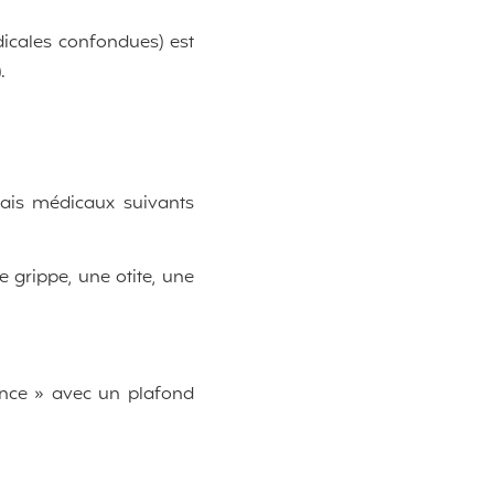
icales confondues) est
).
rais médicaux suivants
e grippe, une otite, une
gence » avec un plafond