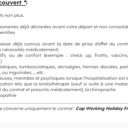
 couvert
*
:
s non plus.
xistantes déjà déclarées avant votre départ et non consoli
lentilles
sesse déjà connus avant la date de prise d’effet du contr
as nécessités médicalement)
tifs ou de confort (exemple : check up, frottis, vaccins
)
iatiques, lombosciatiques, dorsalgies, hernies discales, pari
, ou inguinales…..etc.
uses, mentales et psychiques lorsque l’hospitalisation est i
ucation tels que la kinésithérapie (sauf si suite à une mal
é du contrat et prescrits médicalement), la chiropractie
éopathie
se concerne uniquement le contrat :
Cap Working Holiday F