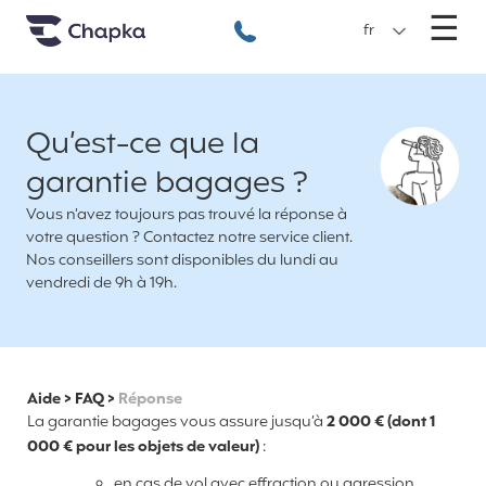
Chapka Assurances Voyages
Aller directement au contenu
M
☰
+33 1 74 85 50 50
fr
Qu’est-ce que la
garantie bagages ?
Vous n’avez toujours pas trouvé la réponse à
votre question ? Contactez notre service client.
Nos conseillers sont disponibles du lundi au
vendredi de 9h à 19h.
Aide
>
FAQ
>
Réponse
La garantie bagages vous assure jusqu’à
2 000 € (dont 1
000 € pour les objets de valeur)
:
en cas de vol avec effraction ou agression