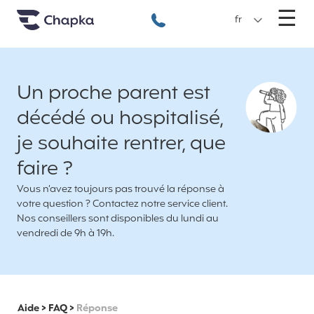
Chapka Assurances Voyages
Aller directement au contenu
M
☰
+33 1 74 85 50 50
fr
Un proche parent est
décédé ou hospitalisé,
je souhaite rentrer, que
faire ?
Vous n’avez toujours pas trouvé la réponse à
votre question ? Contactez notre service client.
Nos conseillers sont disponibles du lundi au
vendredi de 9h à 19h.
Aide
>
FAQ
>
Réponse