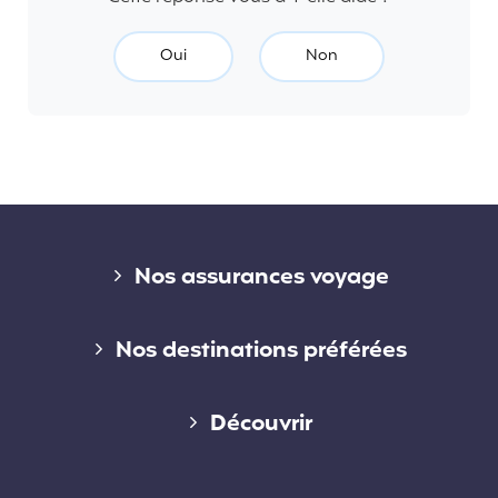
Oui
Non
Liens divers
Nos assurances voyage
Assurance voyage courte durée
Nos destinations préférées
Assurance voyage longue durée
Assurance voyage en Australie
Découvrir
Assurance voyage annuelle
Assurance voyage au Canada
Qui sommes-nous ?