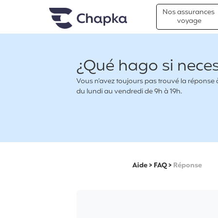
Chapka Assurances Voyages
Aller directement au contenu
Nos assurances
voyage
¿Qué hago si necesi
Vous n’avez toujours pas trouvé la réponse à 
du lundi au vendredi de 9h à 19h.
Aide
>
FAQ
>
Réponse