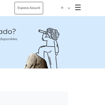
Menu
☰
Espace Assuré
fr
iado?
 disponibles