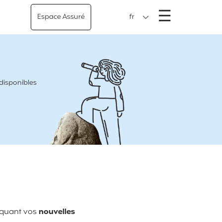
Menu
☰
Espace Assuré
fr
 disponibles
iquant vos
nouvelles