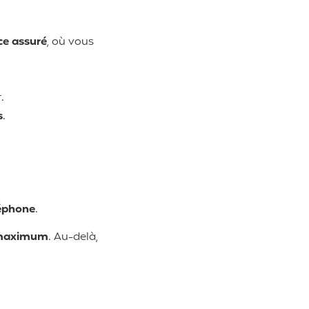
ce assuré
, où vous
.
s
.
léphone
.
 maximum
. Au-delà,