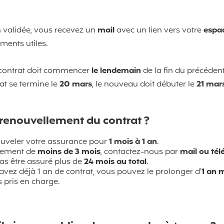
n validée, vous recevez un
mail
avec un lien vers votre
espa
ments utiles.
contrat doit commencer
le lendemain
de la fin du précédent
rat se termine le
20 mars
, le nouveau doit débuter le
21 mar
 renouvellement du contrat ?
uveler votre assurance pour
1 mois à 1 an
.
lement de
moins de 3 mois
, contactez-nous par
mail ou té
s être assuré plus de
24 mois au total
.
avez déjà 1 an de contrat, vous pouvez le prolonger d’
1 an
 pris en charge.