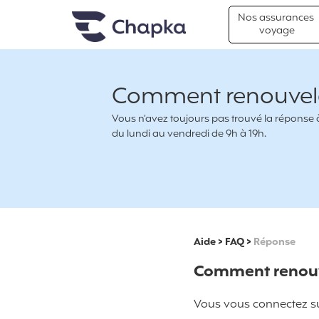
Chapka Assurances Voyages
Aller directement au contenu
Nos assurances
voyage
Comment renouvele
Vous n’avez toujours pas trouvé la réponse à 
du lundi au vendredi de 9h à 19h.
Aide
>
FAQ
>
Réponse
Comment renouve
Vous vous connectez sur