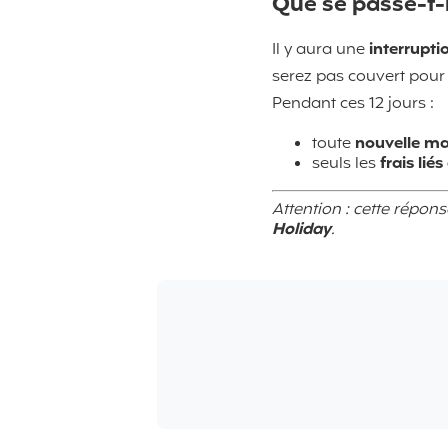
Que se passe-t-i
Il y aura une
interrupti
serez pas couvert pour
Pendant ces 12 jours :
toute
nouvelle ma
seuls les
frais lié
Attention : cette répon
Holiday
.