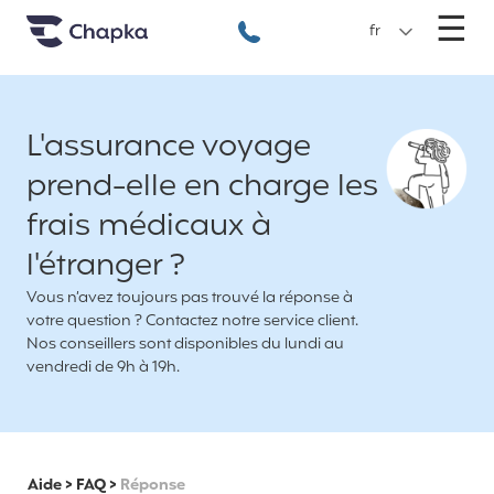
Chapka Assurances Voyages
Aller directement au contenu
M
☰
+33 1 74 85 50 50
fr
L'assurance voyage
prend-elle en charge les
frais médicaux à
l'étranger ?
Vous n’avez toujours pas trouvé la réponse à
votre question ? Contactez notre service client.
Nos conseillers sont disponibles du lundi au
vendredi de 9h à 19h.
Aide
>
FAQ
>
Réponse