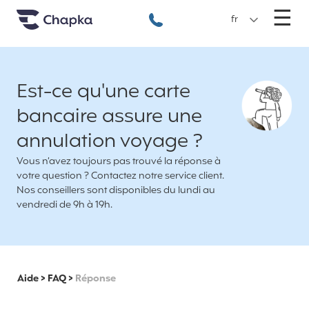
Chapka Assurances Voyages
Aller directement au contenu
M
☰
+33 1 74 85 50 50
fr
Est-ce qu'une carte
bancaire assure une
annulation voyage ?
Vous n’avez toujours pas trouvé la réponse à
votre question ? Contactez notre service client.
Nos conseillers sont disponibles du lundi au
vendredi de 9h à 19h.
Aide
>
FAQ
>
Réponse