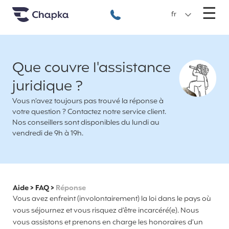
Chapka Assurances Voyages
Aller directement au contenu
M
☰
+33 1 74 85 50 50
fr
Que couvre l'assistance
juridique ?
Vous n’avez toujours pas trouvé la réponse à
votre question ? Contactez notre service client.
Nos conseillers sont disponibles du lundi au
vendredi de 9h à 19h.
Aide
>
FAQ
>
Réponse
Vous avez enfreint (involontairement) la loi dans le pays où
vous séjournez et vous risquez d’être incarcéré(e). Nous
vous assistons et prenons en charge les honoraires d’un