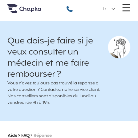
Chapka Assurances Voyages
Aller directement au contenu
M
☰
+33 1 74 85 50 50
fr
Que dois-je faire si je
veux consulter un
médecin et me faire
rembourser ?
Vous n’avez toujours pas trouvé la réponse à
votre question ? Contactez notre service client.
Nos conseillers sont disponibles du lundi au
vendredi de 9h à 19h.
Aide
>
FAQ
>
Réponse