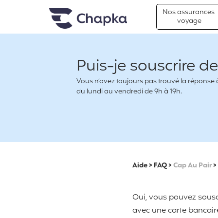
Chapka Assurances Voyages
Aller directement au contenu
Nos assurances
voyage
Puis-je souscrire de
Vous n’avez toujours pas trouvé la réponse à 
du lundi au vendredi de 9h à 19h.
Aide
>
FAQ
>
Cap Au Pair
>
Oui, vous pouvez souscr
avec une carte bancair