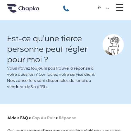
Chapka Assurances Voyages
Aller directement au contenu
M
☰
+33 1 74 85 50 50
fr
Est-ce qu'une tierce
personne peut régler
pour moi ?
Vous n’avez toujours pas trouvé la réponse à
votre question ? Contactez notre service client.
Nos conseillers sont disponibles du lundi au
vendredi de 9h à 19h.
Aide
>
FAQ
>
Cap Au Pair
>
Réponse