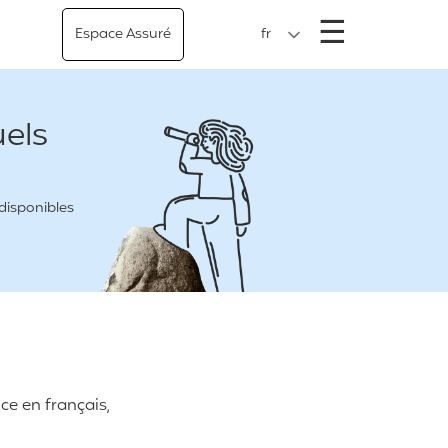
Menu
☰
Espace Assuré
fr
uels
 disponibles
ce en français,