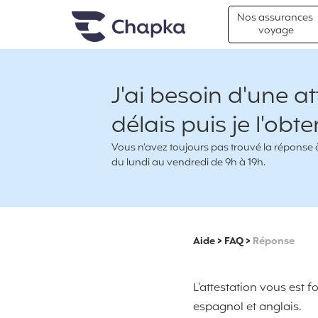
Chapka Assurances Voyages
Aller directement au contenu
Nos assurances
voyage
J'ai besoin d'une a
délais puis je l'obte
Vous n’avez toujours pas trouvé la réponse à 
du lundi au vendredi de 9h à 19h.
Aide
>
FAQ
>
Réponse
L'attestation vous est 
espagnol et anglais.