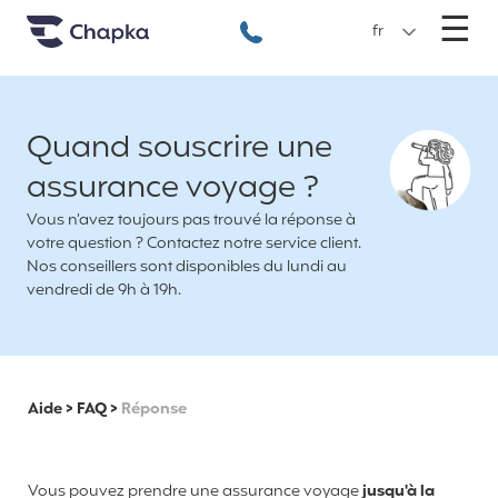
Chapka Assurances Voyages
Aller directement au contenu
M
☰
+33 1 74 85 50 50
fr
Quand souscrire une
assurance voyage ?
Vous n’avez toujours pas trouvé la réponse à
votre question ? Contactez notre service client.
Nos conseillers sont disponibles du lundi au
vendredi de 9h à 19h.
Aide
>
FAQ
>
Réponse
Vous pouvez prendre une assurance voyage
jusqu'à la