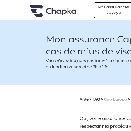
Chapka Assurances Voyages
Aller directement au contenu
Nos assurances
voyage
Mon assurance Cap
cas de refus de vis
Vous n’avez toujours pas trouvé la réponse à 
du lundi au vendredi de 9h à 19h.
Aide
>
FAQ
>
Cap Europa
>
Oui, votre assurance
C
respectant la procédure