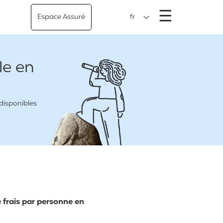
Menu
☰
Espace Assuré
fr
le en
 disponibles
 frais par personne en