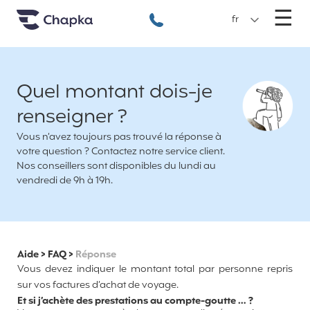
Chapka Assurances Voyages
Aller directement au contenu
M
☰
+33 1 74 85 50 50
fr
Quel montant dois-je
renseigner ?
Vous n’avez toujours pas trouvé la réponse à
votre question ? Contactez notre service client.
Nos conseillers sont disponibles du lundi au
vendredi de 9h à 19h.
Aide
>
FAQ
>
Réponse
Vous devez indiquer le montant total par personne repris
sur vos factures d’achat de voyage.
Et si j’achète des prestations au compte-goutte … ?