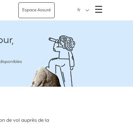
Menu
☰
Espace Assuré
fr
ur,
 disponibles
on de vol auprès de la