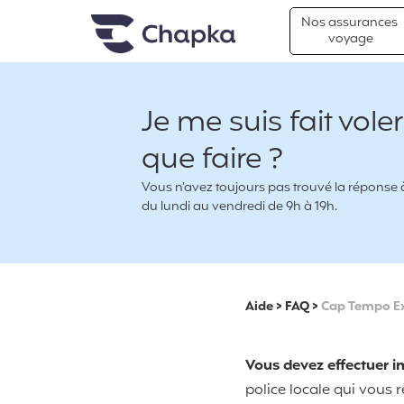
Chapka Assurances Voyages
Aller directement au contenu
Nos assurances
voyage
Je me suis fait vol
que faire ?
Vous n’avez toujours pas trouvé la réponse à 
du lundi au vendredi de 9h à 19h.
Aide
>
FAQ
>
Cap Tempo E
Vous devez effectuer i
police locale qui vous 