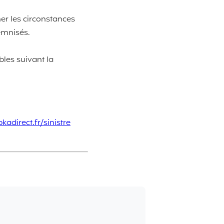
er les circonstances
demnisés.
les suivant la
adirect.fr/sinistre