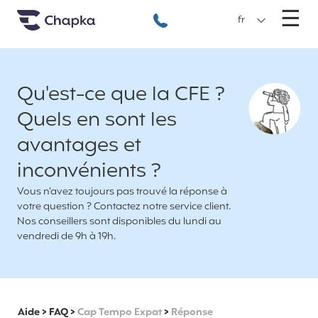
Chapka Assurances Voyages
Aller directement au contenu
M
☰
+33 1 74 85 50 50
fr
Qu'est-ce que la CFE ?
Quels en sont les
avantages et
inconvénients ?
Vous n’avez toujours pas trouvé la réponse à
votre question ? Contactez notre service client.
Nos conseillers sont disponibles du lundi au
vendredi de 9h à 19h.
Aide
>
FAQ
>
Cap Tempo Expat
>
Réponse