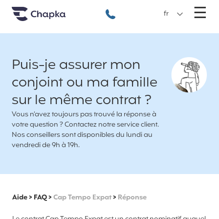
Chapka Assurances Voyages
Aller directement au contenu
M
☰
+33 1 74 85 50 50
fr
Puis-je assurer mon
conjoint ou ma famille
sur le même contrat ?
Vous n’avez toujours pas trouvé la réponse à
votre question ? Contactez notre service client.
Nos conseillers sont disponibles du lundi au
vendredi de 9h à 19h.
Aide
>
FAQ
>
Cap Tempo Expat
>
Réponse