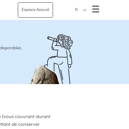
Menu
☰
Espace Assuré
fr
 disponibles
e (vous couvrant durant
ttant de conserver