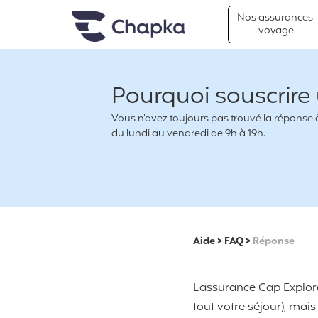
Chapka Assurances Voyages
Aller directement au contenu
Nos assurances
voyage
Pourquoi souscrire
Vous n’avez toujours pas trouvé la réponse à 
du lundi au vendredi de 9h à 19h.
Aide
>
FAQ
>
Réponse
L'assurance Cap Explor
tout votre séjour), ma