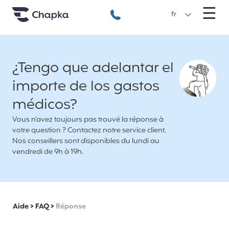
Chapka Assurances Voyages
Aller directement au contenu
M
☰
+33 1 74 85 50 50
fr
¿Tengo que adelantar el
importe de los gastos
médicos?
Vous n’avez toujours pas trouvé la réponse à
votre question ? Contactez notre service client.
Nos conseillers sont disponibles du lundi au
vendredi de 9h à 19h.
Aide
>
FAQ
>
Réponse