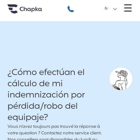
Chapka Assurances Voyages
Aller directement au contenu
M
☰
+33 1 74 85 50 50
fr
¿Cómo efectúan el
cálculo de mi
indemnización por
pérdida/robo del
equipaje?
Vous n’avez toujours pas trouvé la réponse à
votre question ? Contactez notre service client.
Nos conseillers sont disponibles du lundi au