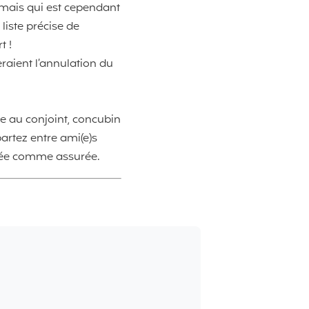
 mais qui est cependant
liste précise de
t !
eraient l’annulation du
tée au conjoint, concubin
artez entre ami(e)s
érée comme assurée.