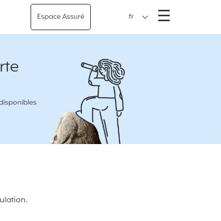
Menu
☰
Espace Assuré
fr
rte
 disponibles
ulation.