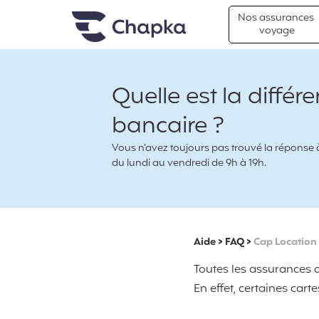
Chapka Assurances Voyages
Aller directement au contenu
Nos assurances
voyage
Quelle est la diffé
bancaire ?
Vous n’avez toujours pas trouvé la réponse à 
du lundi au vendredi de 9h à 19h.
Aide
>
FAQ
>
Cap Location
Toutes les assurances d
En effet, certaines cart