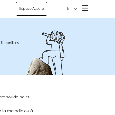
Menu
☰
Espace Assuré
fr
 disponibles
ère soudaine et
 la maladie ou à