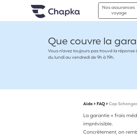
Chapka Assurances Voyages
Aller directement au contenu
Nos assurances
voyage
Que couvre la garan
Vous n’avez toujours pas trouvé la réponse à 
du lundi au vendredi de 9h à 19h.
Aide
>
FAQ
>
Cap Schenge
La garantie « frais mé
imprévisible.
Concrètement, on rembo