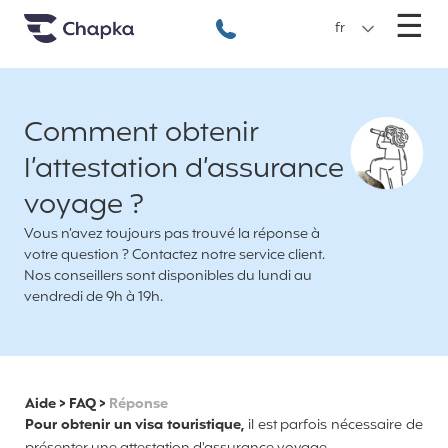
Chapka Assurances Voyages
Aller directement au contenu
M
☰
+33 1 74 85 50 50
fr
Comment obtenir
l’attestation d’assurance
voyage ?
Vous n’avez toujours pas trouvé la réponse à
votre question ? Contactez notre service client.
Nos conseillers sont disponibles du lundi au
vendredi de 9h à 19h.
Aide
>
FAQ
>
Réponse
Pour obtenir un visa touristique,
il est parfois nécessaire de