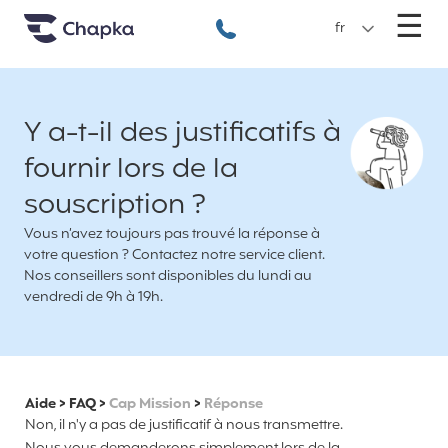
Chapka Assurances Voyages
Aller directement au contenu
M
☰
+33 1 74 85 50 50
fr
Y a-t-il des justificatifs à
fournir lors de la
souscription ?
Vous n’avez toujours pas trouvé la réponse à
votre question ? Contactez notre service client.
Nos conseillers sont disponibles du lundi au
vendredi de 9h à 19h.
Aide
>
FAQ
>
Cap Mission
>
Réponse
Non, il n'y a pas de justificatif à nous transmettre.