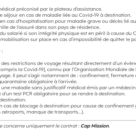
édical préconisé par le plateau d'assistance.
e séjour en cas de maladie liée au Covid-19 à destination.
 en cas d'hospitalisation pour maladie grave ou décès lié a
lle de l’assuré dans son pays de résidence.
 du salarié si son intégrité physique est en péril à cause du 
immobilisation sur place en cas d’impossibilité de quitter le p
 :
à des restrictions de voyage résultant directement d’un évè
ompris la Covid-19), connu par l'Organisation Mondiale de l
yage. Il peut s’agir notamment de : confinement, fermeture 
quarantaine obligatoire à l’arrivée.
à une maladie sans justificatif médical émis par un médecin
 d’un test PCR obligatoire pour se rendre à destination.
destination.
n cas de blocage à destination pour cause de confinement 
es aéroports, manque de transports…).
se concerne uniquement le contrat :
Cap Mission
.