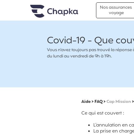
Chapka Assurances Voyages
Aller directement au contenu
Nos assurances
voyage
Covid-19 - Que couv
Vous n’avez toujours pas trouvé la réponse à 
du lundi au vendredi de 9h à 19h.
Aide
>
FAQ
>
Cap Mission
Ce qui est couvert :
L’annulation en ca
La prise en charge