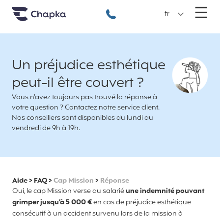
Chapka Assurances Voyages
Aller directement au contenu
M
☰
+33 1 74 85 50 50
fr
Un préjudice esthétique
peut-il être couvert ?
Vous n’avez toujours pas trouvé la réponse à
votre question ? Contactez notre service client.
Nos conseillers sont disponibles du lundi au
vendredi de 9h à 19h.
Aide
>
FAQ
>
Cap Mission
>
Réponse
Oui, le cap Mission verse au salarié
une indemnité pouvant
grimper jusqu’à 5 000 €
en cas de préjudice esthétique
consécutif à un accident survenu lors de la mission à