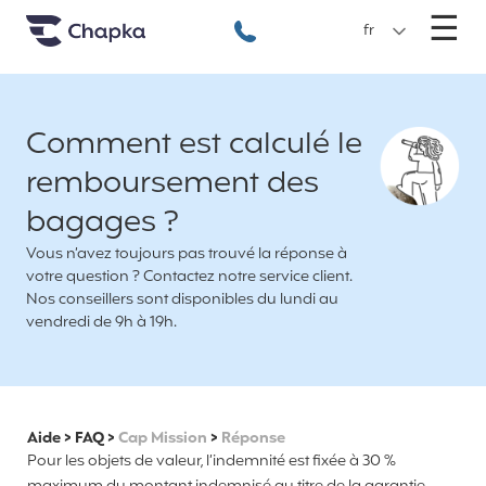
Chapka Assurances Voyages
Aller directement au contenu
M
☰
+33 1 74 85 50 50
fr
Comment est calculé le
remboursement des
bagages ?
Vous n’avez toujours pas trouvé la réponse à
votre question ? Contactez notre service client.
Nos conseillers sont disponibles du lundi au
vendredi de 9h à 19h.
Aide
>
FAQ
>
Cap Mission
>
Réponse
Pour les objets de valeur, l’indemnité est fixée à 30 %