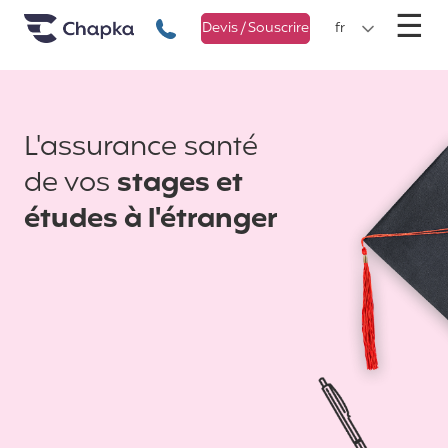
Chapka Assurances Voyages
Aller directement au contenu
M
☰
+33 1 74 85 50 50
Devis / Souscrire
fr
L'assurance santé
de vos
stages et
études à l'étranger