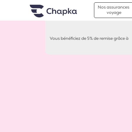
Chapka Assurances Voyages
Aller directement au contenu
Nos assurances
voyage
Vous bénéficiez de 5% de remise grâce à
Chaloumar 360