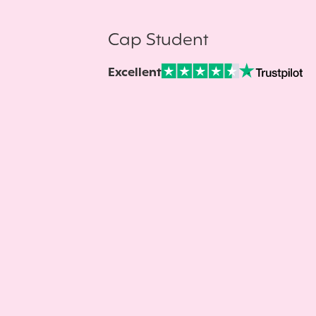
Cap Student
Excellent
Note sur Avis vérifiés :