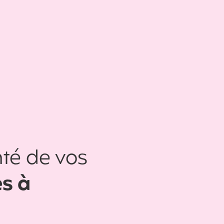
té de vos
es à