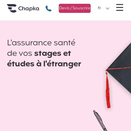
Chapka Assurances Voyages
Aller directement au contenu
M
☰
+33 1 74 85 50 50
Devis / Souscrire
fr
L'assurance santé
de vos
stages et
études à l'étranger