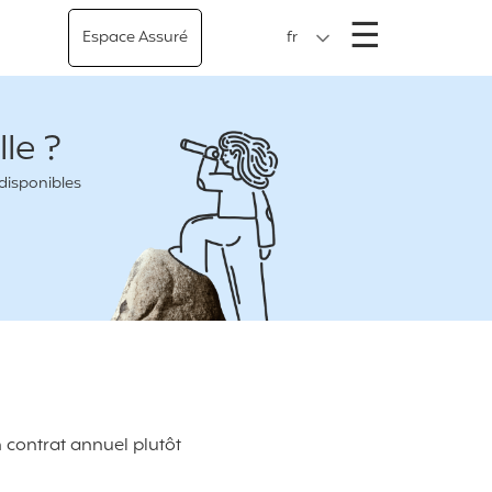
Menu
☰
Espace Assuré
fr
le ?
 disponibles
n contrat annuel plutôt