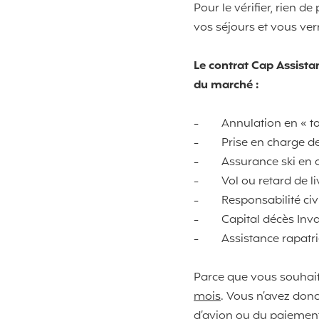
Pour le vérifier, rien d
vos séjours et vous verr
Le contrat Cap Assista
du marché :
-
Annulation en « to
-
Prise en charge d
-
Assurance ski en 
-
Vol ou retard de 
-
Responsabilité civi
-
Capital décès Inva
-
Assistance rapat
Parce que vous souhaitez
mois
. Vous n’avez donc
d’avion ou du paiement 