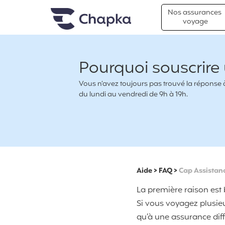
Chapka Assurances Voyages
Aller directement au contenu
Nos assurances
voyage
Pourquoi souscrire
Vous n’avez toujours pas trouvé la réponse à 
du lundi au vendredi de 9h à 19h.
Aide
>
FAQ
>
Cap Assistan
La première raison est b
Si vous voyagez plusieur
qu’à une assurance dif