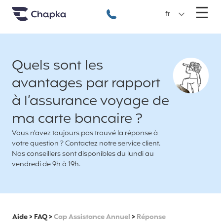
Chapka Assurances Voyages
Aller directement au contenu
M
☰
+33 1 74 85 50 50
fr
Quels sont les
avantages par rapport
à l’assurance voyage de
ma carte bancaire ?
Vous n’avez toujours pas trouvé la réponse à
votre question ? Contactez notre service client.
Nos conseillers sont disponibles du lundi au
vendredi de 9h à 19h.
Aide
>
FAQ
>
Cap Assistance Annuel
>
Réponse