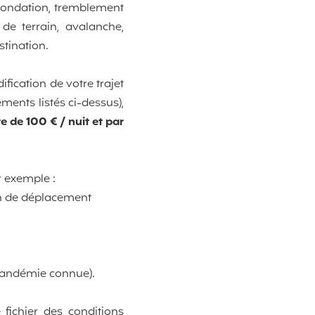
inondation, tremblement
de terrain, avalanche,
stination.
ification de votre trajet
ents listés ci-dessus),
te de 100 € / nuit et par
r exemple :
iction de déplacement
 pandémie connue).
e fichier des conditions