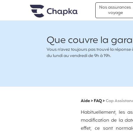
Chapka Assurances Voyages
Aller directement au contenu
Nos assurances
voyage
Que couvre la garan
Vous n’avez toujours pas trouvé la réponse à 
du lundi au vendredi de 9h à 19h.
Aide
>
FAQ
>
Cap Assistan
Habituellement, les a
modification de la da
effet, ce sont norma