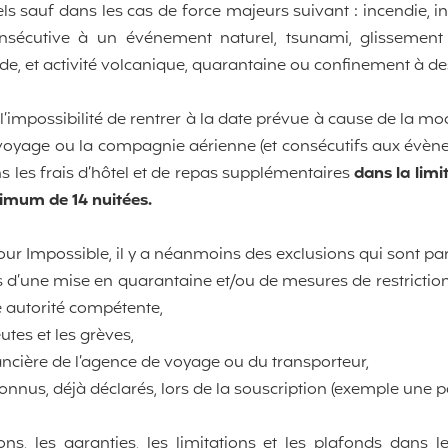
ls sauf dans les cas de force majeurs suivant : incendie, 
onsécutive à un événement naturel, tsunami, glissement 
de, et activité volcanique, quarantaine ou confinement à de
l’impossibilité de rentrer à la date prévue à cause de la mod
 voyage ou la compagnie aérienne (et consécutifs aux évènem
les frais d’hôtel et de repas supplémentaires
dans la limi
imum de 14 nuitées.
our Impossible, il y a néanmoins des exclusions qui sont pa
s d’une mise en quarantaine et/ou de mesures de restr
torité compétente,
utes et les grèves,
ancière de l’agence de voyage ou du transporteur,
nnus, déjà déclarés, lors de la souscription (exemple une
ons, les garanties, les limitations et les plafonds dans l