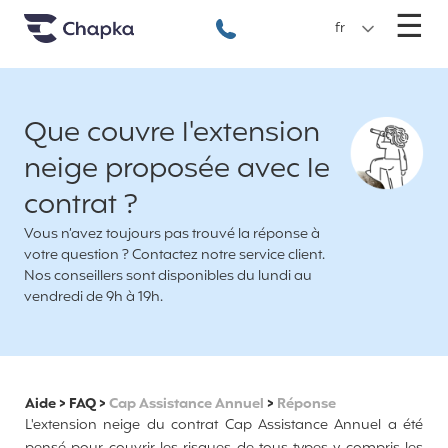
Chapka Assurances Voyages
Aller directement au contenu
M
☰
+33 1 74 85 50 50
fr
Que couvre l'extension
neige proposée avec le
contrat ?
Vous n’avez toujours pas trouvé la réponse à
votre question ? Contactez notre service client.
Nos conseillers sont disponibles du lundi au
vendredi de 9h à 19h.
Aide
>
FAQ
>
Cap Assistance Annuel
>
Réponse
L'extension neige du contrat Cap Assistance Annuel a été