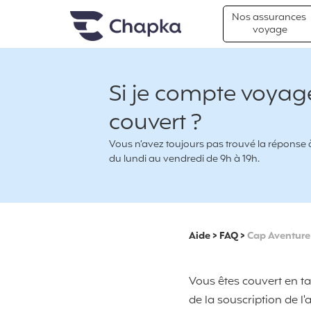
Chapka Assurances Voyages
Aller directement au contenu
Nos assurances
voyage
Si je compte voyage
couvert ?
Vous n’avez toujours pas trouvé la réponse à 
du lundi au vendredi de 9h à 19h.
Aide
>
FAQ
>
Cap Aventure
Vous êtes couvert en ta
de la souscription de l