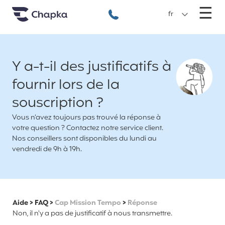
Chapka Assurances Voyages
Aller directement au contenu
M
☰
+33 1 74 85 50 50
fr
Y a-t-il des justificatifs à
fournir lors de la
souscription ?
Vous n’avez toujours pas trouvé la réponse à
votre question ? Contactez notre service client.
Nos conseillers sont disponibles du lundi au
vendredi de 9h à 19h.
Aide
>
FAQ
>
Cap Mission Tempo
>
Réponse
Non, il n'y a pas de justificatif à nous transmettre.