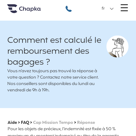
Chapka Assurances Voyages
Aller directement au contenu
M
☰
+33 1 74 85 50 50
fr
Comment est calculé le
remboursement des
bagages ?
Vous n’avez toujours pas trouvé la réponse à
votre question ? Contactez notre service client.
Nos conseillers sont disponibles du lundi au
vendredi de 9h à 19h.
Aide
>
FAQ
>
Cap Mission Tempo
>
Réponse
Pour les objets de précieux, l’indemnité est fixée à 50 %