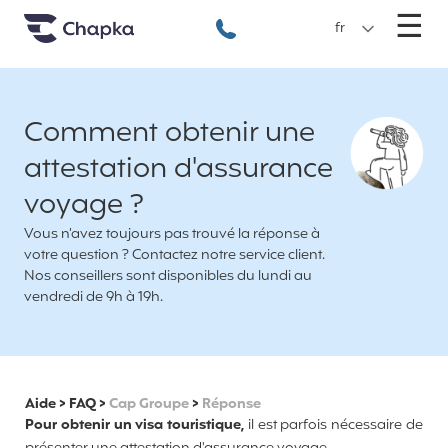
Chapka Assurances Voyages
Aller directement au contenu
M
☰
+33 1 74 85 50 50
fr
Comment obtenir une
attestation d'assurance
voyage ?
Vous n’avez toujours pas trouvé la réponse à
votre question ? Contactez notre service client.
Nos conseillers sont disponibles du lundi au
vendredi de 9h à 19h.
Aide
>
FAQ
>
Cap Groupe
>
Réponse
Pour obtenir un visa touristique,
il est parfois nécessaire de