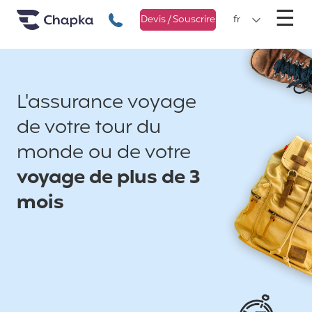
Chapka Assurances Voyages
Aller directement au contenu
M
☰
+33 1 74 85 50 50
Devis / Souscrire
fr
L'assurance voyage
de votre tour du
monde ou de votre
voyage de plus de 3
mois