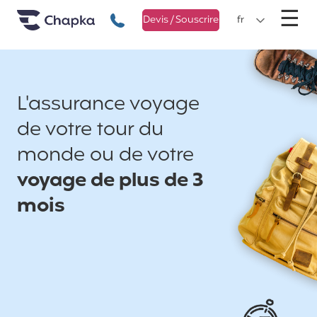
Chapka Assurances Voyages
Aller directement au contenu
M
☰
+33 1 74 85 50 50
Devis / Souscrire
fr
L'assurance voyage
de votre tour du
monde ou de votre
voyage de plus de 3
mois