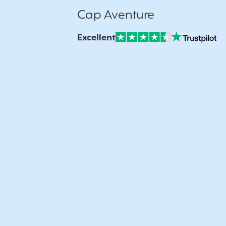
Cap Aventure
Excellent
Note sur Avis vérifiés :