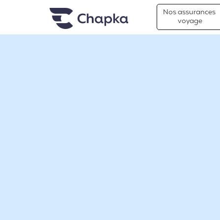
Chapka Assurances Voyages
Aller directement au contenu
Nos assurances
voyage