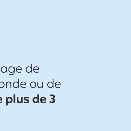
yage de
monde ou de
 plus de 3