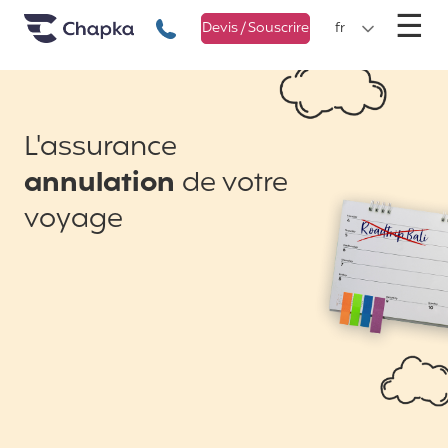
Chapka Assurances Voyages
Aller directement au contenu
M
☰
+33 1 74 85 50 50
Devis / Souscrire
fr
L'assurance
annulation
de votre
voyage