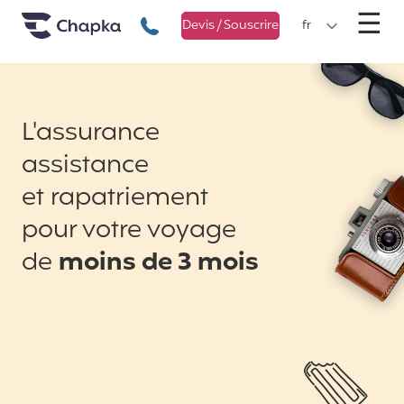
Chapka Assurances Voyages
Aller directement au contenu
M
☰
+33 1 74 85 50 50
Devis / Souscrire
fr
L'assurance
assistance
et rapatriement
pour votre voyage
de
moins de 3 mois