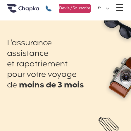
Chapka Assurances Voyages
Aller directement au contenu
M
☰
+33 1 74 85 50 50
Devis / Souscrire
fr
L'assurance
assistance
et rapatriement
pour votre voyage
de
moins de 3 mois