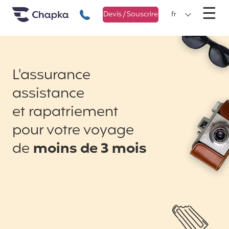
Chapka Assurances Voyages
Aller directement au contenu
M
☰
+33 1 74 85 50 50
Devis / Souscrire
fr
L'assurance
assistance
et rapatriement
pour votre voyage
de
moins de 3 mois