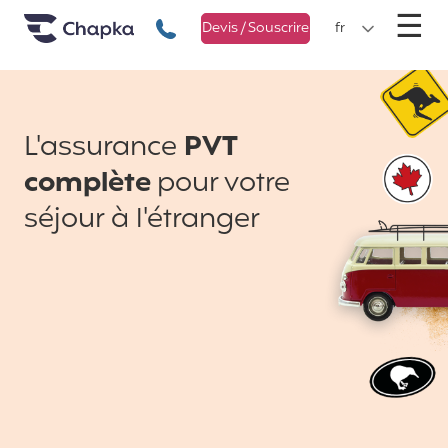
Chapka Assurances Voyages
Aller directement au contenu
M
☰
+33 1 74 85 50 50
Devis / Souscrire
fr
L'assurance
PVT
complète
pour votre
séjour à l'étranger